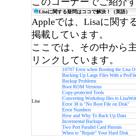
このコーナーでご紹介する
Lisaに関する疑問はココで解決！（英語）
Appleでは、Lisaに
掲載しています。
ここでは、その中から
リンクしています。
10707 Error when Booting the Lisa Of
Backing Up Large Files With a ProFil
Backup Problems
Boot ROM Versions
Copy-protected Tools
Converting Workshop files to LisaWri
Lisa
Error 38 is "No Boot File on Disk"
Error Numbers
How and Why To Back Up Data
Incremental Backups
Two Port Parallel Card Pinouts
When to "Repair" Your Hard Disk