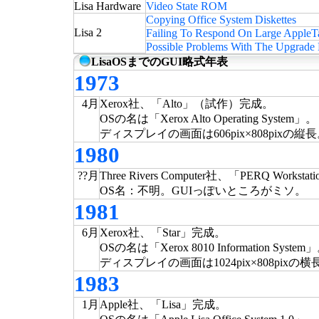
Lisa Hardware
Video State ROM
Copying Office System Diskettes
Lisa 2
Failing To Respond On Large AppleT
Possible Problems With The Upgrade 
LisaOSまでのGUI略式年表
1973
4月
Xerox社、「Alto」（試作）完成。
OSの名は「Xerox Alto Operating System」。
ディスプレイの画面は606pix×808pi
1980
??月
Three Rivers Computer社、「PERQ Workst
OS名：不明。GUIっぽいところがミソ。
1981
6月
Xerox社、「Star」完成。
OSの名は「Xerox 8010 Information System
ディスプレイの画面は1024pix×808pi
1983
1月
Apple社、「Lisa」完成。