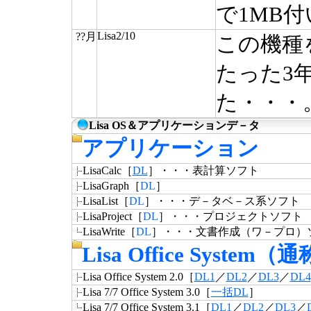
で1MB
Lisa2/10
??月
この機種
たった3
た・・・
Lisa OS＆アプリケーションデ－タ
アプリケーション
LisaCalc［
DL
］・・・表計算ソフト
LisaGraph［
DL
］
LisaList［
DL
］・・・デ－タベ－ス系ソフト
LisaProject［
DL
］・・・プロジェクトソフト
LisaWrite［
DL
］・・・文書作成（ワ－プロ）
Lisa Office System（通
Lisa Office System 2.0［
DL1
／
DL2
／
DL3
／
DL4
Lisa 7/7 Office System 3.0［
一括DL
］
Lisa 7/7 Office System 3.1［
DL1
／
DL2
／
DL3
／