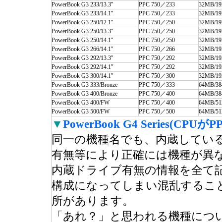
PowerBook G3 233/13.3"
PPC 750／233
32MB/1
PowerBook G3 233/14.1"
PPC 750／233
32MB/1
PowerBook G3 250/12.1"
PPC 750／250
32MB/1
PowerBook G3 250/13.3"
PPC 750／250
32MB/1
PowerBook G3 250/14.1"
PPC 750／250
32MB/1
PowerBook G3 266/14.1"
PPC 750／266
32MB/1
PowerBook G3 292/13.3"
PPC 750／292
32MB/1
PowerBook G3 292/14.1"
PPC 750／292
32MB/1
PowerBook G3 300/14.1"
PPC 750／300
32MB/1
PowerBook G3 333/Bronze
PPC 750／333
64MB/3
PowerBook G3 400/Bronze
PPC 750／400
64MB/3
PowerBook G3 400/FW
PPC 750／400
64MB/5
PowerBook G3 500/FW
PPC 750／500
64MB/5
▼
PowerBook G4 Series(CPUがPP
同一の機種名でも、内蔵しているド
有無等により正確には機種が異
内蔵ドライブ有無の情報を全て
構成になってしまい混乱するこ
所があります。
「あれ？」と思われる機種につ