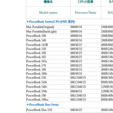
機種名
CPUの型番
R
Model names
Processor Name
RA
▼
PowerBook Series(CPUがMC系列)
Mac Portable(Original)
68000/16
1MB/8M
Mac Portable(BackLight)
68000/16
1MB/8M
PowerBook 100
68000/16
2MB/8M
PowerBook 140
68030/16
2MB/8M
PowerBook 145B
68030/25
4MB/8M
PowerBook 150
68030/33
8MB/24
PowerBook 160
68030/25
4MB/14
PowerBook 165
68030/25
4MB/14
PowerBook 165c
68030/25
4MB/14
PowerBook 170
68030/25
2MB/8M
PowerBook 180
68030/33
4MB/14
PowerBook 180c
68030/33
4MB/14
PowerBook 520
68LC040/25
8MB/36
PowerBook 520c
68LC040/25
8MB/36
PowerBook 540c
68LC040/33
12MB/3
PowerBook 550c
68040/33
12MB/3
PowerBook 190
68LC040/33
8MB/40
PowerBook 190cs
68LC040/33
8MB/40
▼
PowerBook Duo Series
PowerBook Duo 210
68030/25
4MB/24