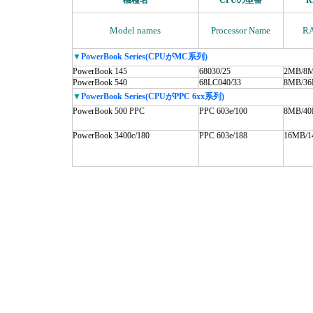
機種名
CPUの型番
R
Model names
Processor Name
R
▼
PowerBook Series(CPUがMC系列)
PowerBook 145
68030/25
2MB/8
PowerBook 540
68LC040/33
8MB/3
▼
PowerBook Series(CPUがPPC 6xx系列)
PowerBook 500 PPC
PPC 603e/100
8MB/4
PowerBook 3400c/180
PPC 603e/188
16MB/