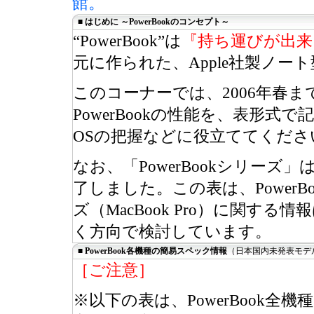
館。
■ はじめに ～PowerBookのコンセプト～
“PowerBook”は
『持ち運びが出来る携
元に作られた、Apple社製ノー
このコーナーでは、2006年春
PowerBookの性能を、表形
OSの把握などに役立ててくださ
なお、「PowerBookシリーズ
了しました。この表は、Power
ズ（MacBook Pro）に関す
く方向で検討しています。
■ PowerBook各機種の簡易スペック情報
（日本国内未発表モデ
［ご注意］
※以下の表は、PowerBook全