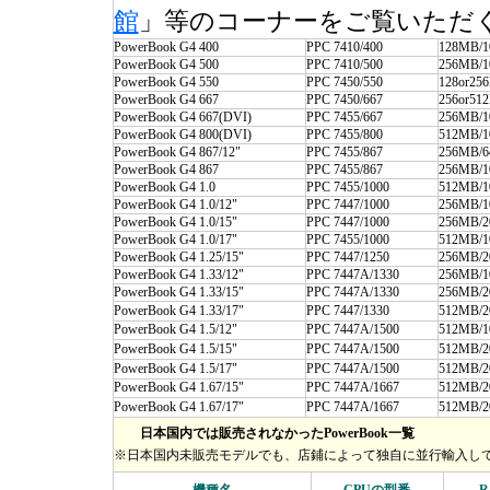
館
」等のコーナーをご覧いただ
PowerBook G4 400
PPC 7410/400
128MB/
PowerBook G4 500
PPC 7410/500
256MB/
PowerBook G4 550
PPC 7450/550
128or25
PowerBook G4 667
PPC 7450/667
256or51
PowerBook G4 667(DVI)
PPC 7455/667
256MB/
PowerBook G4 800(DVI)
PPC 7455/800
512MB/
PowerBook G4 867/12"
PPC 7455/867
256MB/
PowerBook G4 867
PPC 7455/867
256MB/
PowerBook G4 1.0
PPC 7455/1000
512MB/
PowerBook G4 1.0/12"
PPC 7447/1000
256MB/
PowerBook G4 1.0/15"
PPC 7447/1000
256MB/
PowerBook G4 1.0/17"
PPC 7455/1000
512MB/
PowerBook G4 1.25/15"
PPC 7447/1250
256MB/
PowerBook G4 1.33/12"
PPC 7447A/1330
256MB/
PowerBook G4 1.33/15"
PPC 7447A/1330
256MB/
PowerBook G4 1.33/17"
PPC 7447/1330
512MB/
PowerBook G4 1.5/12"
PPC 7447A/1500
512MB/
PowerBook G4 1.5/15"
PPC 7447A/1500
512MB/
PowerBook G4 1.5/17"
PPC 7447A/1500
512MB/
PowerBook G4 1.67/15"
PPC 7447A/1667
512MB/
PowerBook G4 1.67/17"
PPC 7447A/1667
512MB/
日本国内では販売されなかったPowerBook一覧
※日本国内未販売モデルでも、店鋪によって独自に並行輸入し